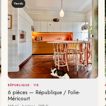
Vendu
RÉPUBLIQUE · 11E
6 pièces — République / Folie-
Méricourt
168 m² · 6 pièces · DPE D