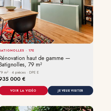
BATIGNOLLES · 17E
Rénovation haut de gamme —
Batignolles, 79 m²
79 m² · 4 pièces · DPE E
935 000 €
VOIR LA VIDÉO
JE VEUX VISITER