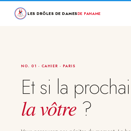
LES DRÔLES DE DAMES
DE PANAME
NO. 01 · CAHIER · PARIS
Et si la prochai
la vôtre
?