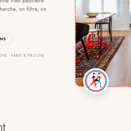
ne n'est peut-être
herche, on filtre, on
ENS
UVE · PARIS
&
PROCHE
nt