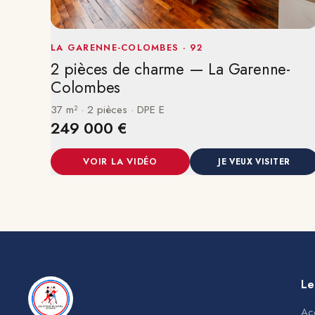
LA GARENNE-COLOMBES · 92
2 pièces de charme — La Garenne-
Colombes
37 m² · 2 pièces · DPE E
249 000 €
VOIR LA VIDÉO
JE VEUX VISITER
Le
Ac