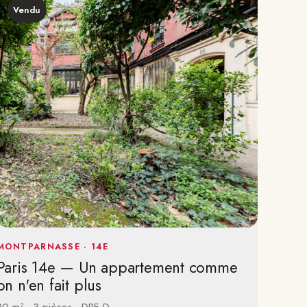
Vendu
MONTPARNASSE · 14E
Paris 14e — Un appartement comme
on n'en fait plus
80 m² · 3 pièces · DPE D