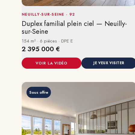
NEUILLY-SUR-SEINE · 92
Duplex familial plein ciel — Neuilly-
sur-Seine
154 m² · 6 pièces · DPE E
2 395 000 €
VOIR LA VIDÉO
JE VEUX VISITER
Sous offre