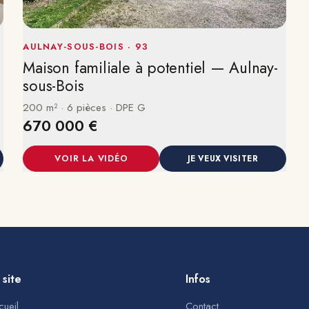
AULNAY-SOUS-BOIS · 93
Maison familiale à potentiel — Aulnay-
sous-Bois
200 m² · 6 pièces · DPE G
670 000 €
VOIR LA VIDÉO
JE VEUX VISITER
 site
Infos
cueil
Contact